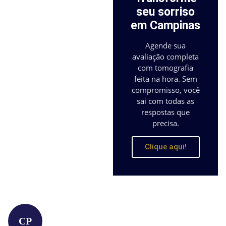
seu sorriso
em Campinas
Agende sua
avaliação completa
com tomografia
feita na hora. Sem
compromisso, você
sai com todas as
respostas que
precisa.
Clique aqui!
CP