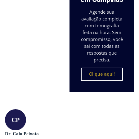
Agende sua
avaliação completa
com tomografia
feita na hora. Sem
compromisso, você
sai com todas as
respostas que
precisa.
Clique aqui!
CP
Dr. Caio Peixoto