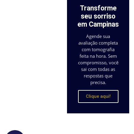
Transforme
seu sorriso
em Campinas
Agende sua
avaliação completa
com tomografia
feita na hora. Sem
compromisso, você
sai com todas as
respostas que
precisa.
Clique aqui!