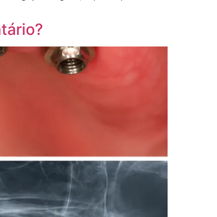
tário?